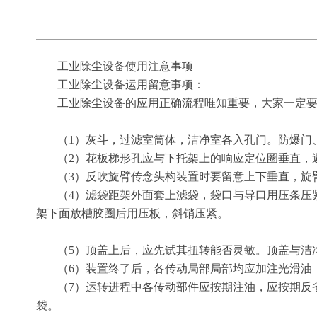
工业除尘设备使用注意事项
工业除尘设备运用留意事项：
工业除尘设备的应用正确流程唯知重要，大家一定
（1）灰斗，过滤室筒体，洁净室各入孔门。防爆门
（2）花板梯形孔应与下托架上的响应定位圈垂直，
（3）反吹旋臂传念头构装置时要留意上下垂直，旋
（4）滤袋距架外面套上滤袋，袋口与导口用压条压
架下面放槽胶圈后用压板，斜销压紧。
（5）顶盖上后，应先试其扭转能否灵敏。顶盖与洁
（6）装置终了后，各传动局部局部均应加注光滑油
（7）运转进程中各传动部件应按期注油，应按期反
袋。