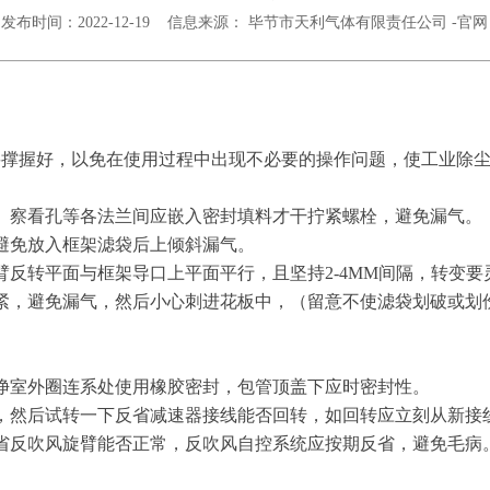
发布时间：2022-12-19 信息来源： 毕节市天利气体有限责任公司 -官网
要撑握好，以免在使用过程中出现不必要的操作问题，使工业除
、察看孔等各法兰间应嵌入密封填料才干拧紧螺栓，避免漏气。
避免放入框架滤袋后上倾斜漏气。
臂反转平面与框架导口上平面平行，且坚持2-4MM间隔，转变
紧，避免漏气，然后小心刺进花板中，（留意不使滤袋划破或划
净室外圈连系处使用橡胶密封，包管顶盖下应时密封性。
，然后试转一下反省减速器接线能否回转，如回转应立刻从新接
省反吹风旋臂能否正常，反吹风自控系统应按期反省，避免毛病