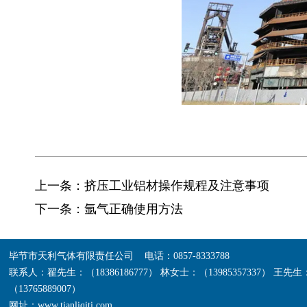
上一条：
挤压工业铝材操作规程及注意事项
下一条：
氩气正确使用方法
毕节市天利气体有限责任公司 电话：0857-8333788
联系人：翟先生：（18386186777） 林女士：（13985357337） 王先生：
（13765889007）
网址：www.tianliqiti.com