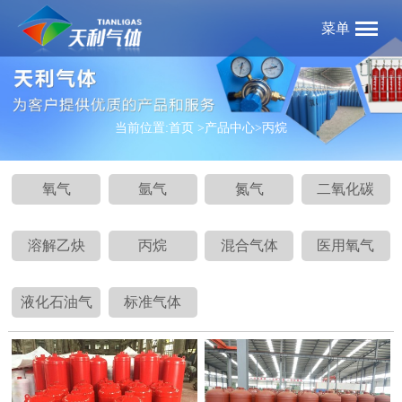
菜单
当前位置:
首页
>产品中心
>丙烷
氧气
氩气
氮气
二氧化碳
溶解乙炔
丙烷
混合气体
医用氧气
液化石油气
标准气体