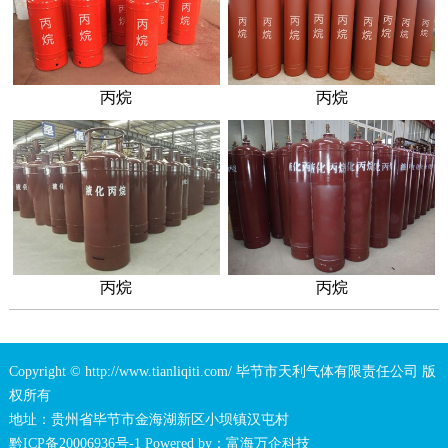
丙烷
丙烷
丙烷
丙烷
Copyright © http://www.tianliqiti.com/ 毕节市天利气体有限责任公司 版
权所有
地址：贵州省毕节市金海湖新区小坝镇汉屯村
黔ICP备20006936号-1
Powered by：
富海万企科技