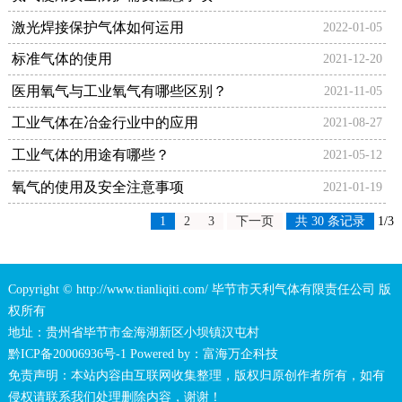
激光焊接保护气体如何运用
2022-01-05
标准气体的使用
2021-12-20
医用氧气与工业氧气有哪些区别？
2021-11-05
工业气体在冶金行业中的应用
2021-08-27
工业气体的用途有哪些？
2021-05-12
氧气的使用及安全注意事项
2021-01-19
1
2
3
下一页
共 30 条记录
1/3
Copyright © http://www.tianliqiti.com/ 毕节市天利气体有限责任公司 版
权所有
地址：贵州省毕节市金海湖新区小坝镇汉屯村
黔ICP备20006936号-1
Powered by：
富海万企科技
免责声明：本站内容由互联网收集整理，版权归原创作者所有，如有
侵权请联系我们处理删除内容，谢谢！